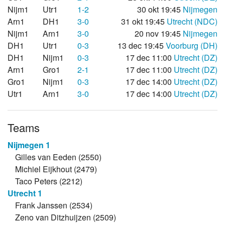
Nijm1
Utr1
1-2
30 okt 19:45
Nijmegen
Arn1
DH1
3-0
31 okt 19:45
Utrecht (NDC)
Nijm1
Arn1
3-0
20 nov 19:45
Nijmegen
DH1
Utr1
0-3
13 dec 19:45
Voorburg (DH)
DH1
Nijm1
0-3
17 dec 11:00
Utrecht (DZ)
Arn1
Gro1
2-1
17 dec 11:00
Utrecht (DZ)
Gro1
Nijm1
0-3
17 dec 14:00
Utrecht (DZ)
Utr1
Arn1
3-0
17 dec 14:00
Utrecht (DZ)
Teams
Nijmegen 1
Gilles van Eeden (2550)
Michiel Eijkhout (2479)
Taco Peters (2212)
Utrecht 1
Frank Janssen (2534)
Zeno van Ditzhuijzen (2509)