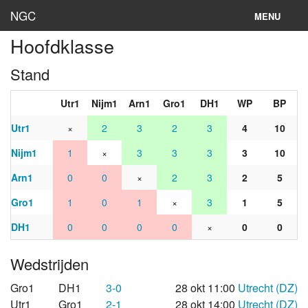
NGC
MENU
Hoofdklasse
Inloggen
Stand
Stand
Utr1
Nijm1
Arn1
Gro1
DH1
WP
BP
Rooster
Utr1
×
2
3
2
3
4
10
Teams
Nijm1
1
×
3
3
3
3
10
Clubs
Arn1
0
0
×
2
3
2
5
Lokaties
Gro1
1
0
1
×
3
1
5
DH1
0
0
0
0
×
0
0
Archief
Wedstrijden
Gro1
DH1
3-0
28 okt 11:00
Utrecht (DZ)
Utr1
Gro1
2-1
28 okt 14:00
Utrecht (DZ)