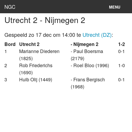
NGC
MENU
Utrecht 2 - Nijmegen 2
Inloggen
Stand
Gespeeld zo 17 dec om 14:00 te
Utrecht (DZ)
:
Bord
Utrecht 2
- Nijmegen 2
1-2
Rooster
1
Marianne Diederen
- Paul Boersma
0-1
(1825)
(2179)
Teams
2
Rob Friederichs
- Roel Bloo (1996)
1-0
Clubs
(1690)
3
Huib Olij (1449)
- Frans Bergisch
0-1
Lokaties
(1968)
Archief