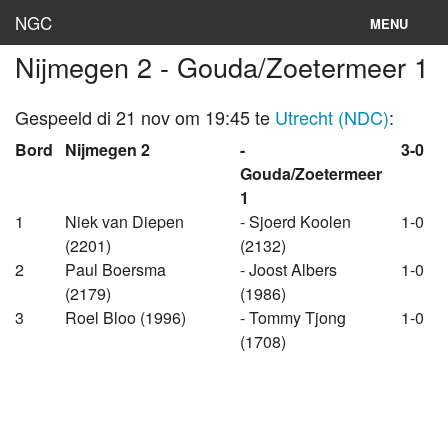
NGC
MENU
Nijmegen 2 - Gouda/Zoetermeer 1
Inloggen
Stand
Gespeeld di 21 nov om 19:45 te
Utrecht (NDC)
:
Bord
Nijmegen 2
-
3-0
Rooster
Gouda/Zoetermeer
1
Teams
1
Niek van Diepen
- Sjoerd Koolen
1-0
Clubs
(2201)
(2132)
2
Paul Boersma
- Joost Albers
1-0
Lokaties
(2179)
(1986)
3
Roel Bloo (1996)
- Tommy Tjong
1-0
Archief
(1708)