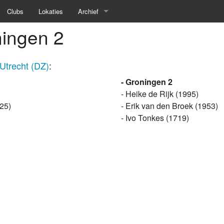
Clubs
Lokaties
Archief
ningen 2
Voorjaar 2026
Najaar 2025
Utrecht (DZ)
:
Voorjaar 2025
- Groningen 2
- Heike de Rijk (1995)
Najaar 2024
25)
- Erik van den Broek (1953)
- Ivo Tonkes (1719)
Voorjaar 2024
Najaar 2023
Voorjaar 2023
Najaar 2022
Voorjaar 2020