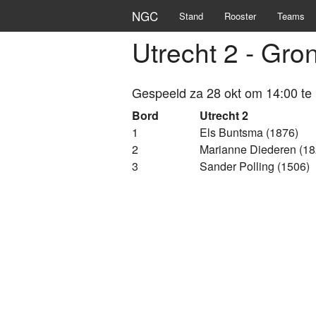
NGC
Stand
Rooster
Teams
Utrecht 2 - Gro
Gespeeld za 28 okt om 14:00 te
Bord
Utrecht 2
1
Els Buntsma (1876)
2
Marianne Diederen (18
3
Sander Polling (1506)