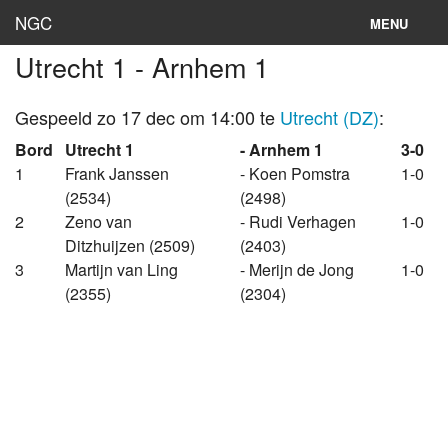
NGC
MENU
Utrecht 1 - Arnhem 1
Inloggen
Stand
Gespeeld zo 17 dec om 14:00 te
Utrecht (DZ)
:
Bord
Utrecht 1
- Arnhem 1
3-0
Rooster
1
Frank Janssen
- Koen Pomstra
1-0
(2534)
(2498)
Teams
2
Zeno van
- Rudi Verhagen
1-0
Clubs
Ditzhuijzen (2509)
(2403)
3
Martijn van Ling
- Merijn de Jong
1-0
Lokaties
(2355)
(2304)
Archief