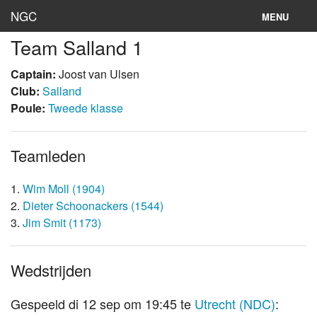
NGC
MENU
Team Salland 1
Inloggen
Captain:
Joost van Ulsen
Stand
Club:
Salland
Poule:
Tweede klasse
Rooster
Teams
Teamleden
Clubs
1.
Wim Moll (1904)
Lokaties
2.
Dieter Schoonackers (1544)
3.
Jim Smit (1173)
Archief
Wedstrijden
Gespeeld di 12 sep om 19:45 te
Utrecht (NDC)
: