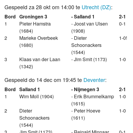
Gespeeld za 28 okt om 14:00 te
Utrecht (DZ)
:
Bord
Groningen 3
- Salland 1
2-1
1
Pieter Hamstra
- Joost van Ulsen
0-1
(1684)
(1908)
2
Marieke Overbeek
- Dieter
1-0!
(1680)
Schoonackers
(1544)
3
Klaas van der Laan
- Jim Smit (1173)
1-0
(1342)
Gespeeld do 14 dec om 19:45 te
Deventer
:
Bord
Salland 1
- Nijmegen 3
2-1
1
Wim Moll (1904)
- Erik Brummelkamp
1-0
(1615)
2
Dieter
- Peter Hoeve
1-0
Schoonackers
(1611)
(1544)
3
Jim Smit (1173)
- Reinald Minnaar
0-1