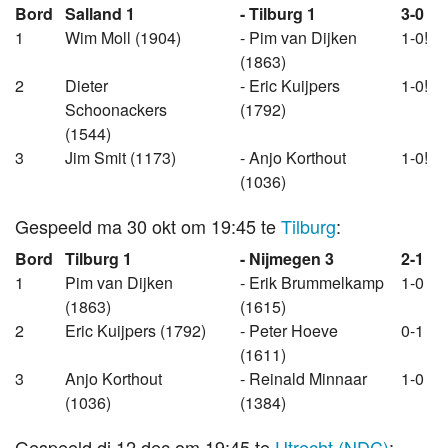
Bord
Salland 1
- Tilburg 1
3-0
1
Wim Moll (1904)
- Pim van Dijken
1-0!
(1863)
2
Dieter
- Eric Kuijpers
1-0!
Schoonackers
(1792)
(1544)
3
Jim Smit (1173)
- Anjo Korthout
1-0!
(1036)
Gespeeld ma 30 okt om 19:45 te
Tilburg
:
Bord
Tilburg 1
- Nijmegen 3
2-1
1
Pim van Dijken
- Erik Brummelkamp
1-0
(1863)
(1615)
2
Eric Kuijpers (1792)
- Peter Hoeve
0-1
(1611)
3
Anjo Korthout
- Reinald Minnaar
1-0
(1036)
(1384)
Gespeeld di 12 dec om 19:45 te
Utrecht (NDC)
: