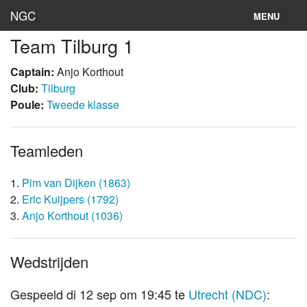
NGC
MENU
Team Tilburg 1
Inloggen
Captain:
Anjo Korthout
Stand
Club:
Tilburg
Poule:
Tweede klasse
Rooster
Teams
Teamleden
Clubs
1.
Pim van Dijken (1863)
Lokaties
2.
Eric Kuijpers (1792)
3.
Anjo Korthout (1036)
Archief
Wedstrijden
Gespeeld di 12 sep om 19:45 te
Utrecht (NDC)
: